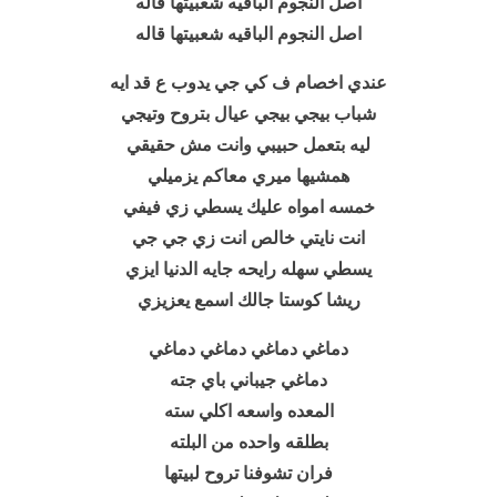
اصل النجوم الباقيه شعبيتها قاله
اصل النجوم الباقيه شعبيتها قاله
عندي اخصام ف كي جي يدوب ع قد ايه
شباب بيجي بيجي عيال بتروح وتيجي
ليه بتعمل حبيبي وانت مش حقيقي
همشيها ميري معاكم يزميلي
خمسه امواه عليك يسطي زي فيفي
انت نايتي خالص انت زي جي جي
يسطي سهله رايحه جايه الدنيا ايزي
ريشا كوستا جالك اسمع يعزيزي
دماغي
دماغي دماغي دماغي
دماغي جيباني باي جته
المعده واسعه اكلي سته
بطلقه واحده من البلته
فران تشوفنا تروح لبيتها