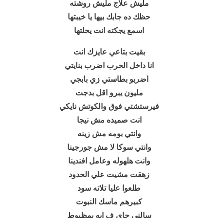
مليش علاج مليش روشته
حظك ده جابك بيها يا خيبتها
اسمع يجكته انت يحلتها
بقيت بتاعي عايزك انت
انا داخل الحرب اضرب بنايتي
اضربو بطاستي زي بابجي
مليون يبرو اقل بدجت
فيرستشتي فوق والكوتش نايكي
انت صميده مش نيجا
وانتي بومه مش زينه
وانتي سوكا لا مش جورجينا
وانت هلهوله وعامل افندينا
زهقت مشيت علي الحدود
طلعوا عليا تلاته سود
كبيرهم ماسك النبوت
سالني جاي ف ايه يمظبوط