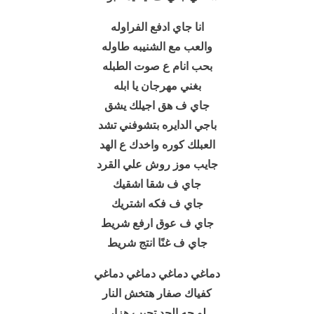
انا جاي ادفع الفراوله
والعب مع الشنيبه طاوله
بحب انام ع صوت الطبله
بغني مهرجان يا ابله
جاي ف هق اجيلك يشق
باجي الدايره بتشوفني تشد
العبلك كوره واخدك ع الهد
جايب موز روش علي القرد
جاي ف شقا اشقيك
جاي ف فكه اشتريك
جاي ف عوق ارفع شريط
جاي ف غنًا انتج شريط
دماغي دماغي دماغي دماغي
كفياك صفار هتخش النار
لو جه الجد تجيب هزار