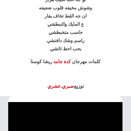
وشوش مخيفه قلوب ضعيفه
ان جه القط تخاف يفار
ع المايك والنبطشي
حاسب متخبطشي
راسم وشك دافنشي
بحب احط تاتشي
كلمات مهرجان
كدة جامد
ريشا كوستا
توزيع
صبري
,
عشري