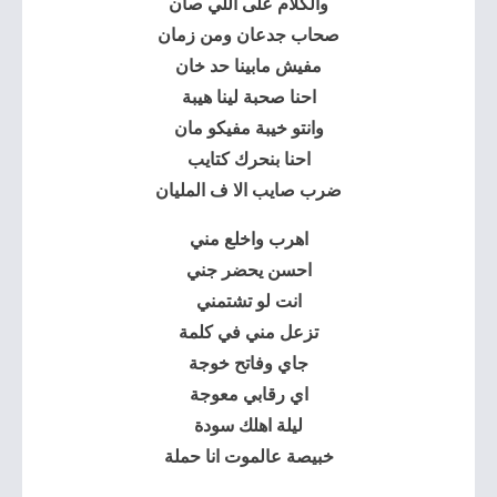
والكلام على اللي صان
صحاب جدعان ومن زمان
مفيش مابينا حد خان
احنا صحبة لينا هيبة
وانتو خيبة مفيكو مان
احنا بنحرك كتايب
ضرب صايب الا ف المليان
اهرب واخلع مني
احسن يحضر جني
انت لو تشتمني
تزعل مني في كلمة
جاي وفاتح خوجة
اي رقابي معوجة
ليلة اهلك سودة
خبيصة عالموت انا حملة