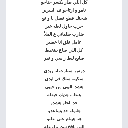
كل اللي طار بكسر جناحو
نامو و ارتاحو ف السرير
شحنك قطع فصل يا واقع
جرب حاول لعله خير
ضارب طلقاتي ع الملأ
عامل قلق انا خطير
كل اللي صاع بيتخبط
صايع لبط راسي و فير
دوس استارت انا ريدي
سكينة سلك في ايدي
هشد الليبي من جيبي
هنط و هديك خبطه
خد الحلو هشدو
هاتولو حد يساعدو
هنا هينام علي بطنو
اللي نافخ سدرو اونطه