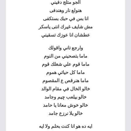
الجو متلج دفيني
هنولع نار وهندفى
انا بس في حبك بستكفى
مش شايف غيرك انتى ياسكر
عطشان انا عوزك تسقيني
وارجع تاني واقولك
ماما بتصحيني من النوم
ماما قوم علي شغلك قوم
ماما كل حياتي هموم
ماما هنرقص ع المقصوم
خالو الخال في مقام الوالد
خالو بيلعب چيم وجامد
خالو خوش معانا يا حامد
خالو يلا نرزع جامد
ايه ده هو انا كنت بحلم ولا ايه