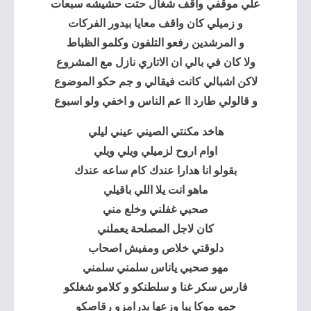
علي موقفي واقف شغال حتت حشيشه سبعات
و زميلي كان واقف معايا بيدور الفركات
و المرشدين رفعو التلفون وكلمو الظباط
ولا كان في بالي ان الاتاري نازل مع المشروع
لاكن اشبالي كانت فيقالي و جم حكو الموضوع
و قالولي طارد اا عم الناس و اخفي ولو اسبوع
هاخد مكنتي الصيني عيني ليلي
اوام اروح لزميلي ويلي ويلي
بقولو انا هدارا عندك كام ساعه عندك
ماهو انت يلا اللي باقيلي
صحبي غفلني وخلع مني
كان لاجل المصلحة يعملني
دلوقتي خلاص ومفيش اصحاب
مهو صحبي ياناس سلمني سلمني
فارس سكر غنا و سلطنكو و كلامو شغلكو
حمو موكا يبا وزعها بدرامزو رقاصكو