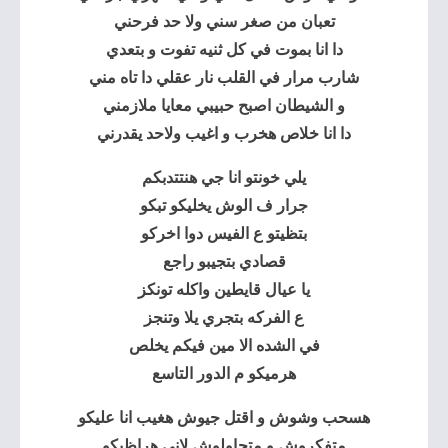
تعبان من صغر سني ولا حد فرحني
دا انا بموت في كل ثنيه تفوت و بتعدي
شارب مرار في القلب نار
عقلي دا تاه مني
و الشيطان اصبح حبيبي معايا ملازمني
دا انا خلاص هخرب و اغيب ولاحد يقدرني
يلي خونتو انا جي هنتتدبكم
جرار ف الوش يخليكو تبكو
بتظيتو ع الفيس دوا اخركو
قصادي بتجيبو راجع
يا عيال قايطين واكله تونكز
ع الفركه بتجري يلا وتنجز
في الشده الا مين فيكم يخلص
هرميكو م الدور التاسع
هسحب وشوش و اقتل جيوش هغيب انا عليكو
متفكروش و متحاولوش لاني هراظيكو