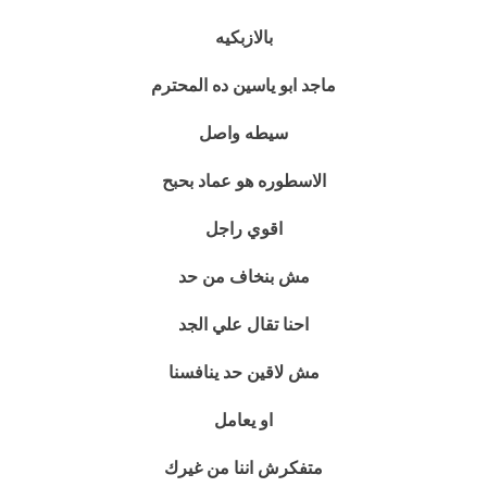
بالازبكيه
ماجد ابو ياسين ده المحترم
سيطه واصل
الاسطوره هو عماد بحبح
اقوي راجل
مش بنخاف من حد
احنا تقال علي الجد
مش لاقين حد ينافسنا
او يعامل
متفكرش اننا من غيرك