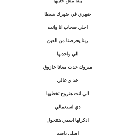
ببقا مش حاببها
ضهري في ضهرك يسطا
احلي صحاب انا وانت
ربنا يحرصنا من العين
الي واخدنها
مبروك خدت معانا خازوق
خد ي غالي
الي انت هتروح تخطبها
دي استعمالي
اذكرلها اسمي هتتحول
اصلي باصم