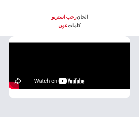
الحان
رجب استريو
كلمات
عون