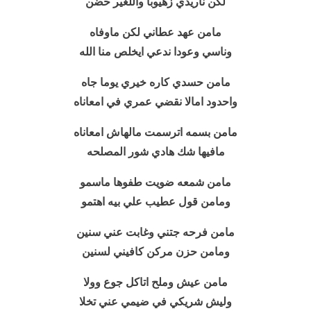
لكن ناريدي زهيوبا واللغير حضن
مامن عهد عطاني لكن ماوفاه
وناسي وعودا ندعي ايخلص منا الله
مامن حسدي كاره خيري يوما جاه
واحدود امالا نقضي عمري في امعاناه
مامن بسمه اترسمت مالهاش امعاناه
مافيها شك هادي شور المصلحه
مامن شمعه ضويت طفوها ماسمو
ومامن قول عطيب علي بيه اهتمو
مامن فرحه جتني وغابت عني سنين
ومامن حزن مركن كافيني لسنين
مامن عيش وملح اتاكل جوع وولا
وليش شريكي في ضيمي عني تخلا