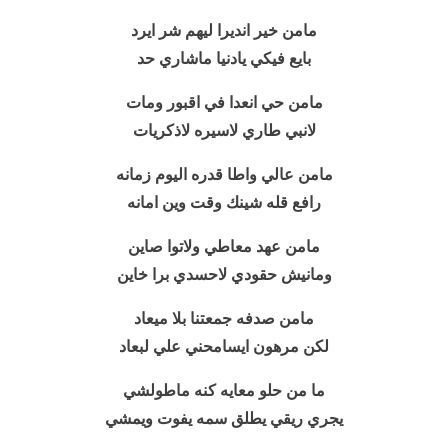
مامن خير انديرا ليهم شر ايرد
بايع فيكي يادنيا ماشاري حد
مامن حي انعدا في اقبور ومات
لانبي طاري لاسيره لاذكريات
مامن عالي واطا قدره اليوم زمانه
رافع قله شينك وقت وين امانه
مامن عهد معاطي ولاتوا صاين
ومانيش حقودي لاحسدي برا خاين
مامن
صدفه
جمعتنا
بلا ميعاد
لكن مرهون ايسامحني علي لبعاد
ما من حلو معايه كنه ماطولشي
يجري ريقي يطلق سمه يفوت ويمشي