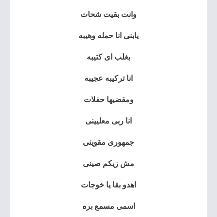
وانت بقيت شحات
يابنى انا حمله وهيبه
بغلب اى كتيبه
انا تركيبه عجيبه
ومقضيها حفلات
انا ربى معليينى
جمهورى مقوينى
مش زيكم صينى
اهدو بقا يا خوجات
اسمى مسمع بره