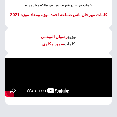
كلمات مهرجان عفريت ومليش مالكه معاذ موزه
كلمات مهرجان ناس طماعة احمد موزة ومعاذ موزة 2021
توزيع
رضوان التونسى
كلمات
سمير مكاوى