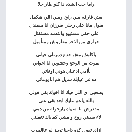
واما جت الشده دا كلو طار جلا
مش فارقه مين رايح ومين اللي هيكمل
طول مانا علي رجلي طرزان انا مسندل
علي حقي مستبيع والنعمه مستقتل
جراري من الاخر مطروش ومتأمبل
ياكلبش مش جدع دمرتلي حياتي
بموت من الوجع وحشوني انا اخواتي
يأامي ادعيلي هوني اوقاتي
ده في غيابك شايل هم انا يوماتي
يصحبي اي اللي فيك انا اخوك بقي قولي
بالله ياعم عليك ابعد بقي عني
مقدرش انا اسيبك يارجوله من دمي
لاء سيبني روح وامشي كفاياك تغفلني
ازاي تقول كده داحنا توينز لو عاالموت