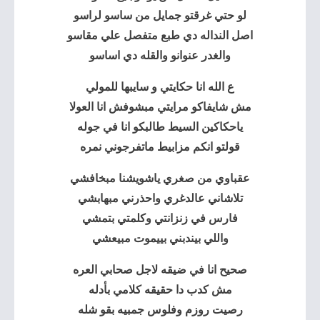
لو حتي غرقتو جمايل من ساسو لراسو
اصل النداله دي طبع متفصل علي مقاسو
والغدر عنوانو والقله دي اساسو
ع الله انا حكايتي
و سايبها للمولي
مش شايفاكو مرايتي مبشوفش انا العولا
ياحكاكين السيط طالبكو انا في جوله
قولتو انكم مزابيط ماتفرجوني نمره
عقباوي من صغري ياشويشنا مبخافشي
تلاشاني عالدغري واحذرني مبهابشي
فارس في زنزانتي وكلمتي بتمشي
واللي بيندبني بييموت مبيعشي
صحيح انا في ضيقه لاجل صحابي العره
مش كدب دا حقيقه كلامي بأدله
رصيت روزم وفلوس جمبيه بقو شله