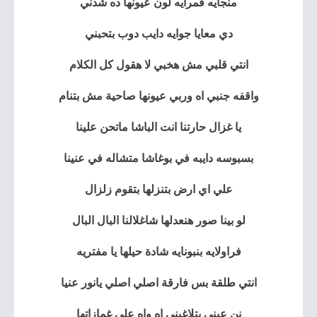
منجايه قمرايه لون عيونها ده شدني
دي معايا جوايه دايب دوب بتحبني
انتي قلبي مش هخبي لا هقول كل الكلام
واقفه جنبي اه وربي عيونها صاحية مش بتنام
يا غزال حارتنا انت الباشا ماتحن علينا
بسبوسه دايبه في بوغاشا متشاله في عنينا
علي اي ارض بتنزلها بتقوم زلزال
لو بينا صور هنعدلها شاغلالنا البال البال
فراولايه بنبونايه شادة حيلها يا مفتريه
انتي طلقة بس فارقة اصلي اصلي يانور عنيا
نن عيني بتلاغيني اه واه علي غمازاتها