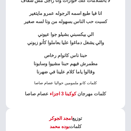
لا بالسلامات كلك حوارات وانا راجل مش شفاف
انا فيا طبع اسمه الرجوله عمرو مايتغير
كسبت حب الناس بسهوله من ونا لسه صغير
الي بيكسبني بشيلو جوا عيوني
والي يشغل دماغوا عليا بعاملوا كأنو زبوني
حبنا ناس كانوام رخاص
مطمرش فيهم حبنا مشيوا وسابونا
وقالوا ياما كلام علينا في ضهرنا
كلمات كانو ملمومين حواليا عصام صاصا
كلمات مهرجان
كوكبنا 3 اجزاء
عصام صاصا
توزيع
امجد الجوكر
كلمات
بوده محمد