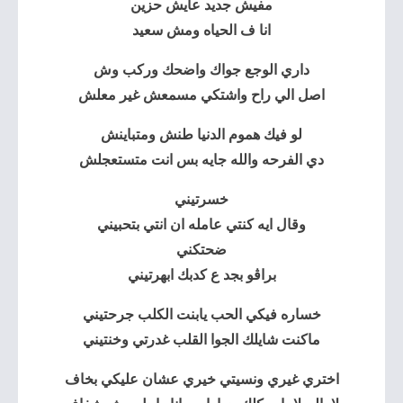
مفيش جديد عايش حزين
انا ف الحياه ومش سعيد
داري الوجع جواك واضحك وركب وش
اصل الي راح واشتكي مسمعش غير معلش
لو فيك هموم الدنيا طنش ومتباينش
دي الفرحه والله جايه بس انت متستعجلش
خسرتيني
وقال ايه كنتي عامله ان انتي بتحبيني
ضحتكني
براڤو بجد ع كدبك ابهرتيني
خساره فيكي الحب يابنت الكلب جرحتيني
ماكنت شايلك الجوا القلب غدرتي وخنتيني
اختري غيري ونسيتي خيري عشان عليكي بخاف