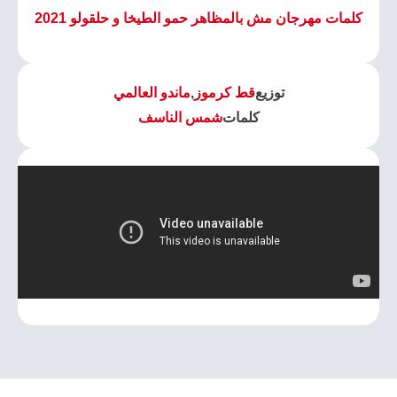
كلمات مهرجان مش بالمظاهر حمو الطيخا و حلقولو 2021
توزيع
قط كرموز
,
ماندو العالمي
كلمات
شمس الناسف