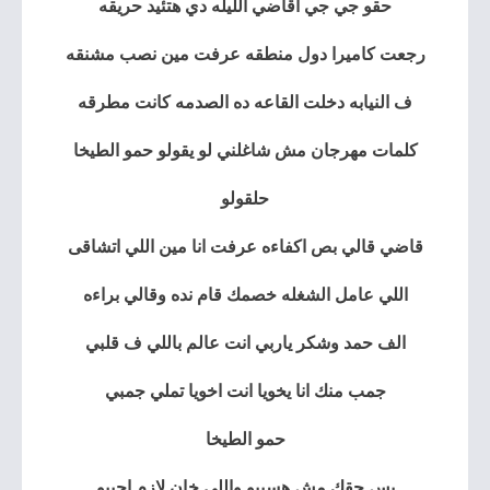
حقو جي جي اقاضي الليله دي هتئيد حريقه
رجعت كاميرا دول منطقه عرفت مين نصب مشنقه
ف النيابه دخلت القاعه ده الصدمه كانت مطرقه
كلمات مهرجان مش شاغلني لو يقولو حمو الطيخا
حلقولو
قاضي قالي بص اكفاءه عرفت انا مين اللي اتشاقى
اللي عامل الشغله خصمك قام نده وقالي براءه
الف حمد وشكر ياربي انت عالم باللي ف قلبي
جمب منك انا يخويا انت اخويا تملي جمبي
حمو الطيخا
بس حقك مش هسيبو واللي خان لازم اجيبو