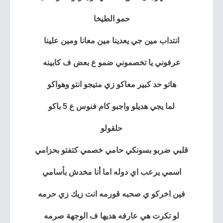
حمو الطيخا
انتداب مين جي يعدينا مين معانا ومين علينا
عرفوني يا تخصموني ضمو ع بعض ف كابينه
هاتو حد كبير معاكو زي متيجو انتو وهواكو
لما يجي هديلو واجبو كام فنوس ع 5 باكو
حلقولو
قلبي ضربو بسونكي حامي خصمي كتفتو بحزامي
اسمي يرعب اي دوله اما أنا مخدش بأسامي
فين اخركو ي صحبه قورمه انت زيك زي حرمه
لو تكرت هي عارفه هديها ف الوجهة صرمه