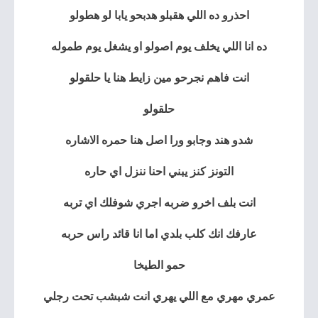
احذرو ده اللي هقبلو هدبحو يابا لو هطولو
ده انا اللي يخلف يوم اصولو او يشغل يوم طموله
انت فاهم نجرحو مين زايط هنا يا حلقولو
حلقولو
شدو هند وجابو ورا اصل هنا حمره الاشاره
التونز كنز يبني احنا ننزل اي حاره
انت بلف اخرو ضربه اجري شوفلك اي تربه
عارفك انك كلب بلدي اما انا قائد راس حربه
حمو الطيخا
عمري مهري مع اللي يهري انت شبشب تحت رجلي