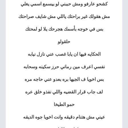
كشحو عارفو ومش حببني لو بيسمع اسمي يغلي
مش هقولك غير براحتك ياللي مش شايف صراحتك
بس في خوجه بأسمك هجرحك يلا لو لمحتك
حلقولو
الحكايه فيها ان يابا غصب عني نازل نيابه
نفسي اعرف مين رماني حرز سكينه وسحابه
بس اخويا ف الجيها بره بعدو عني حاجه مره
لف جاب قرار القضيه واللي نفذو خلق عره
حمو الطيخا
عيني مش هتنام دقيقه وانت اخويا جوه الديقه