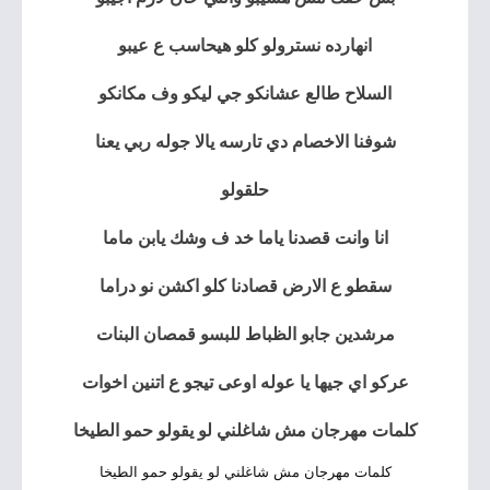
انهارده نسترولو كلو هيحاسب ع عيبو
السلاح طالع عشانكو جي ليكو وف مكانكو
شوفنا الاخصام دي تارسه يالا جوله ربي يعنا
حلقولو
انا وانت قصدنا ياما خد ف وشك يابن ماما
سقطو ع الارض قصادنا كلو اكشن نو دراما
مرشدين جابو الظباط للبسو قمصان البنات
عركو اي جيها يا عوله اوعى تيجو ع اتنين اخوات
كلمات مهرجان مش شاغلني لو يقولو حمو الطيخا
كلمات مهرجان مش شاغلني لو يقولو حمو الطيخا