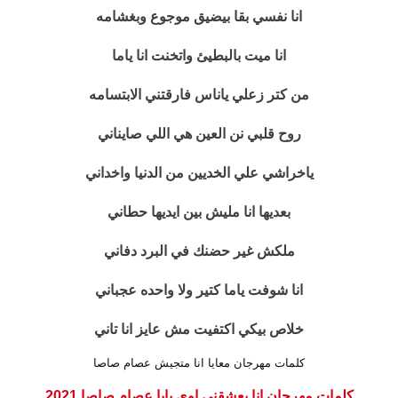
انا نفسي بقا بيضيق موجوع وبغشامه
انا ميت بالبطيئ واتخنت انا ياما
من كتر زعلي ياناس فارقتني الابتسامه
روح قلبي نن العين هي اللي صايناني
ياخراشي علي الخديين من الدنيا واخداني
بعديها انا مليش بين ايديها حطاني
ملكش غير حضنك في البرد دفاني
انا شوفت ياما كتير ولا واحده عجباني
خلاص بيكي اكتفيت مش عايز انا تاني
كلمات مهرجان معايا انا متجيش عصام صاصا
كلمات مهرجان انا بعشقني اوي يابا عصام صاصا 2021