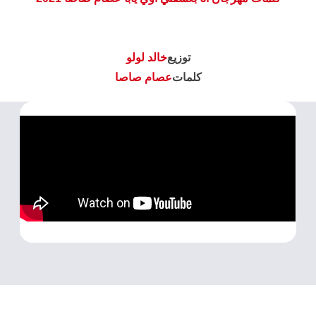
توزيع
خالد لولو
كلمات
عصام صاصا