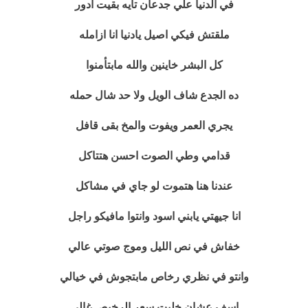
في الدنيا علي جدعان تايه بقيت ادور
ملقتش فيكي اصيل يادنيا انا ازامله
كل البشر خاينين والله مابتأمنوا
ده الجدع شاف الويل ولا حد شال حمله
يجري العمر ويفوت والمخ بقى قافل
قدامي وطي الصوت احسن هتتاكل
عندنا هنا هتموت لو جاي في مشاكل
انا جيهتي يابني اسود وانتوا مافيكو راجل
خفاش في نص الليل وموج صوتي عالي
وانتو في نظري رخاص مابتجوش في خيالي
اسف عشان خليت سعر الرخيص غالي