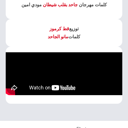
كلمات مهرجان
جاحد بقلب شيطان
مودي امين
توزيع
قط كرموز
كلمات
مانو الجاحد