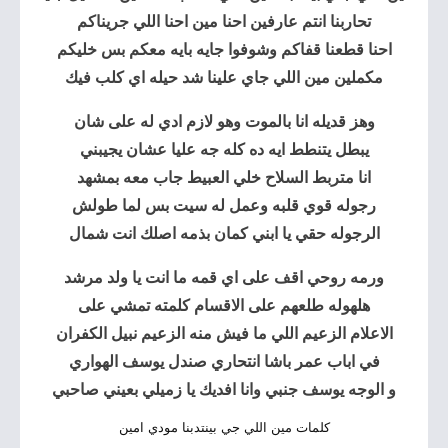
تحاربنا انتم عارفين احنا مين احنا اللي جريناكم
احنا قطعنا قفاكم وشوفوا جايه بايه معكم بس خليكم
مكملين مين اللي جاي علينا شد حيله اي كلب فيك
وهز قديله انا بالموت وهو لازم ادي له على شان
يبطل يتنطط ايه ده كله جه عليا عشان يجيبني
انا متربط السلاح خلي العبيط جاب معه بمشهد
رجوله قوي قلبه وعمل له سيت بس لما طولش
الرجوله حقي يا ابني كمان بذمه اصلك انت شمال
ورمه روحي اقف على اي قمه ما انت يا ولد مرشد
هلهوله طلعهم على الاقسام كلمته تمشي على
الاعلام الزعيم اللي ما فيش منه الزعيم نبيل الكفران
في اباب عمر باشا انتحاري صندل يوسف الهواري
و الوجه يوسف جنبي وانا افديك يا زميلي بعيني صاحبي
كلمات مين اللي جي بينتدبنا مودي امين