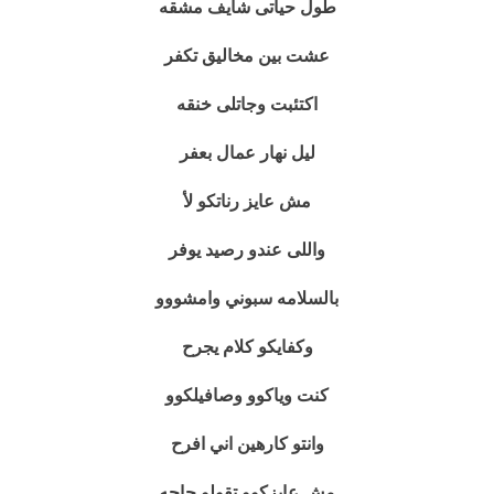
طول حياتى شايف مشقه
عشت بين مخاليق تكفر
اكتئبت وجاتلى خنقه
ليل نهار عمال بعفر
مش عايز رناتكو لأ
واللى عندو رصيد يوفر
بالسلامه سبوني وامشووو
وكفايكو كلام يجرح
كنت وياكوو وصافيلكوو
وانتو كارهين اني افرح
مش عايزكوو تقولو حاجه