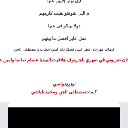
ليل نهار جايين عليا
م اللى شوفتو بقيت كارههم
دولا بيبكو فى عنيا
مش عايز افضل ما بينهم
كلمات مهرجان نبض قلبي فضلو دقه امين خطاب و مصطفى الجن
ن ضربوني في ضهري بلجرينوف هلافيت الميديا عصام صاصا وامين خطاب
توزيع
دولسي
كلمات
مصطفى الجن ومحمد غباشي