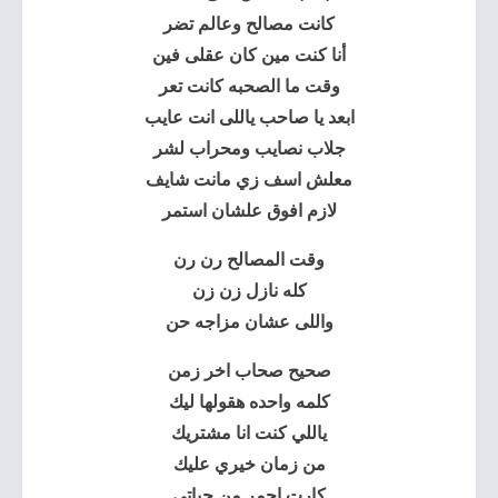
كانت مصالح وعالم تضر
أنا كنت مين كان عقلى فين
وقت ما الصحبه كانت تعر
ابعد يا صاحب ياللى انت عايب
جلاب نصايب ومحراب لشر
معلش اسف زي مانت شايف
لازم افوق علشان استمر
وقت المصالح رن رن
كله نازل زن زن
واللى عشان مزاجه حن
صحيح صحاب اخر زمن
كلمه واحده هقولها ليك
ياللي كنت انا مشتريك
من زمان خيري عليك
كارت احمر من حياتي