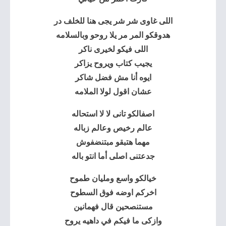
اللى غاوى شر شر يجى هنا للخلف در
هدوقكو المر مر يلا روحو وبالسلامه
اللى فيكو لخيرى ناكر
يجيب كتاب ويروح يزاكر
ايوه أنا مش فضل شاكر
عشان اقول لولا الملامه
اصفالكو تانى لا لا استحاله
عالم رخيص وعالم زباله
مهما هتبقو مبتنضفوش
جدعتنى اصلى أما انتو باله
خيالكو واسع ومليان طموح
اخركم اوضه فوق السطوح
مستنصحين قال فهمانين
وازكى ما فيكم في داهيه يروح