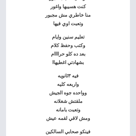
كنت هسيبها واغور
منا خاطري مش مجبور
وتعبت اوي فيها
تعليم سنين وايام
وكتب وحفظ كلام
بعد ده كلو حراااام
بشهادتي اغطيهاا
فيه ٣ثانويه
واربعه كليه
وواحده جوه الجيش
ملقتش شغلانه
وتعبت بامانه
ومش لاقي لقمه عيش
فينكو صحابي السالكين