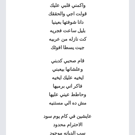
واكمني قلبي عليك
قولت اجي والحققك
دانا شوفتها بعينيا
بليل ساعت فجريه
كت نازله من عربيه
جيت يسطا افوئك
قام صحبي كدبني
وعلشانها بيعبني
ايخيه عليك ايخيه
فاكر اني برميها
وحاطط عيني عليها
مش ده الي مستنيه
عايشين في كام يوم سود
الاحترام محدود
سب الديانه موجود