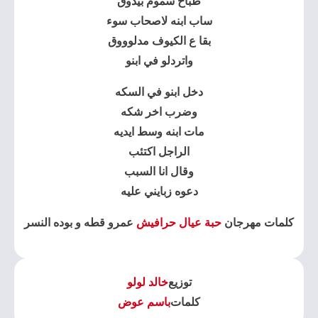
طباخ سموم بيدوق
ساب ابنه لاصحاب سوء
بقا ع الكيوف مدلوووق
واتردلو في ابنو
دخل ابنو في السكه
وضرب اخر شكه
مات ابنه وسط ايديه
الراجل اكتئب
وقال انا السبب
دعوه زبايني عليه
كلمات مهرجان
حبة عيال حرافيش
عمرو قطه و بوده النسر
توزيع
خالد لولو
كلمات
باسم عوض