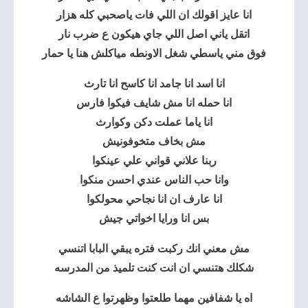
انا عايز اقولك ان اللي فات ياصحبي كله هزار
اتقل ياني اصل اللي جاي هيكون ع ضرب نار
فوق مني ياسطي شغل الاونطه مياكلش هنا يا حمار
انا اسد انا جامد انا كاسح انا تارث
انا حمله انا مش شايف فيكوا فارس
انا ياما عملت دكن وكوارث
مش بخاف متخوفونيش
ربنا علاني قواني علي عينكوا
وانا حب الناس عندي احسن منكوا
انا عارف ان انا نجاحي محولكوا
بس انا ورايا اخواتي جيش
مش معني انك ركبت فتره يبقي البابا اتنسي
شكلك هتنسي ان انت كنت تلميذ من المدرسه
اه يا شفافين مهما طلعتوا وظهرتوا ع الشاشه