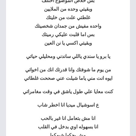
بس خلاص الموضوع اختلف
وبقيتي وحده من الملايين
غلطتي علت من خليتك
واحده مفيش من جمدان شخصيتك
بس اما قلبت عليكي رميتك
وبقيتي اكسي يا نن العين
يا برو يا سندي
ياللي ساندني ومحليلي حياتي
من يوم ما شوفتك وانا قدرتك انك من اخواتي
ايوه انت مني ياما شيلت عني صححت غلطاتي
كنت معايا علي طول ياشق في وقت مغامراتي
ع اسوشيال ميديا انا اخطر شاب
انا مش بتعامل انا غير بالحب
انا بسهوله اوي بدخل في القلب
مش بحكها شبهكوا