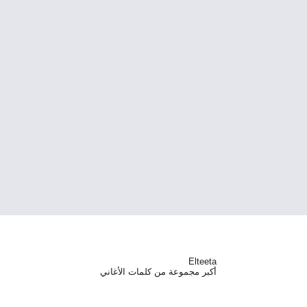
Elteeta
أكبر مجموعة من كلمات الأغاني