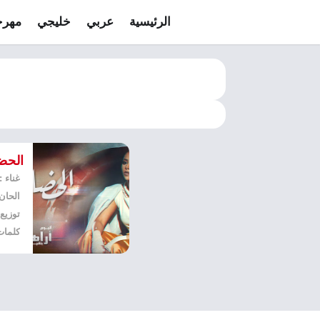
الرئيسية
عربي
خليجي
مهرج
الحض
غناء 
الحان
توزيع
كلمات