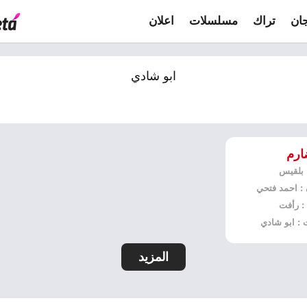
ان
تراك
مسلسلات
اعلان
ابو شادي
ارم
: بلقيس
 : احمد فتحي
 : رأفت
 : ابو شادي
المزيد