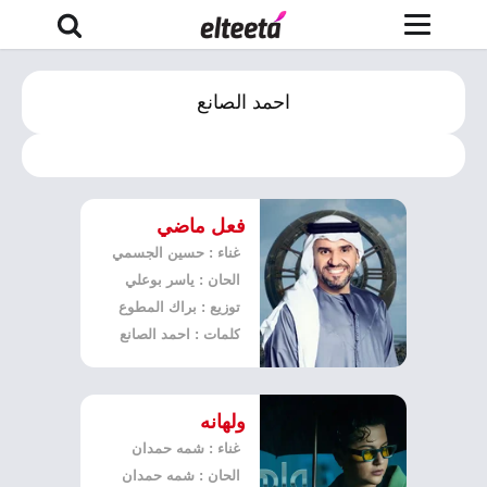
احمد الصانع
فعل ماضي
غناء : حسين الجسمي
الحان : ياسر بوعلي
توزيع : براك المطوع
كلمات : احمد الصانع
ولهانه
غناء : شمه حمدان
الحان : شمه حمدان