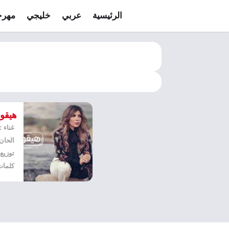
الرئيسية
عربي
خليجي
مهرج
هيقو
غناء 
الحان
كلمات