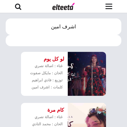
اشرف امين
لو كل يوم
غناء : اصالة نصري
الحان : مايكل صفوت
توزيع : فادي ابراهيم
كلمات : اشرف امين
كام مرة
غناء : اصالة نصري
الحان : محمد النادي