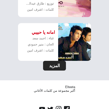
توزيع : طارق عبدالجابر
كلمات : اشرف امين
امانه يا حبيبي
غناء : احمد سعد
الحان : منير حمودي
كلمات : اشرف امين
المزيد
Elteeta
أكبر مجموعة من كلمات الأغاني