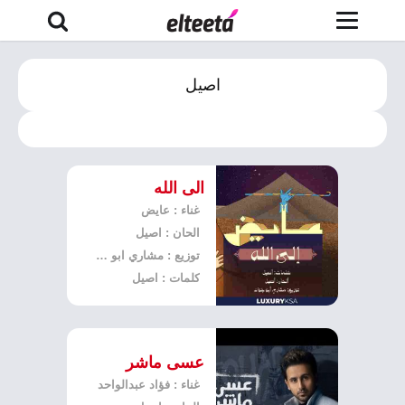
اصيل
الى الله
غناء : عايض
الحان : اصيل
توزيع : مشاري ابو جواد
كلمات : اصيل
عسى ماشر
غناء : فؤاد عبدالواحد