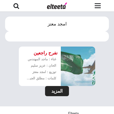
امجد معتز
نفرح راجعين
غناء : ماجد المهندس
الحان : عزيز سليم
توزيع : امجد معتز
كلمات : مطلق الجبعاء
المزيد
Elteeta