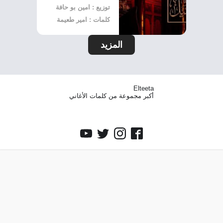
توزيع : امين بو حافة
كلمات : امير طعيمة
المزيد
Elteeta
أكبر مجموعة من كلمات الأغاني