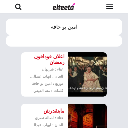
امين بو حافة
اعلان فودافون
رمضان
غناء : شريهان
الحان : ايهاب عبدالواحد
توزيع : امين بو حافة
كلمات : منة القيعي
مابنقدرش
غناء : اصالة نصري
الحان : ايهاب عبدالواحد