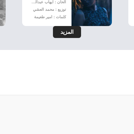
الحان : ايهاب عبدالواحد
توزيع : محمد العشي
كلمات : امير طعيمة
المزيد