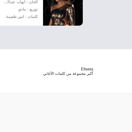
الحان : ايهاب عبدالواحد
توزيع : مادي
كلمات : امير طعيمة
Elteeta
أكبر مجموعة من كلمات الأغاني