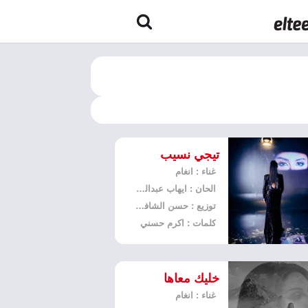
تيجي نسيب
غناء : انغام
الحان : ايهاب عبدالواحد
توزيع : حسن الشافعي
كلمات : اكرم حسني
خليك معاها
غناء : انغام