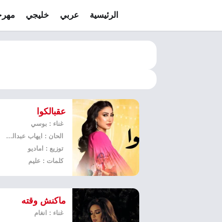
الرئيسية
عربي
خليجي
مهرج
عقبالكوا
غناء : بوسي
الحان : ايهاب عبدالواحد
توزيع : اماديو
كلمات : عليم
ماكنش وقته
غناء : انغام