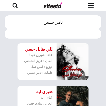
تامر حسين
اللي يقابل حبيبي
غناء : شيرين عبدالوهاب
الحان : عزيز الشافعي
توزيع : امين نبيل
كلمات : تامر حسين
بتغيري ليه
غناء : أبو
الحان : شادي حسن