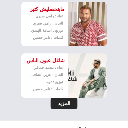
مابتحصليش كتير
غناء : رامي صبري
الحان : رامي صبري
توزيع : اسامة الهندي
كلمات : تامر حسين
شاغل عيون الناس
غناء : محمد حماقي
الحان : عزيز الشافعي
توزيع : توما
كلمات : تامر حسين
المزيد