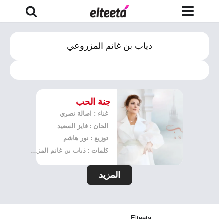
ذياب بن غانم المزروعي
جنة الحب
غناء : اصالة نصري
الحان : فايز السعيد
توزيع : نور هاشم
كلمات : ذياب بن غانم المزروعي
المزيد
Elteeta