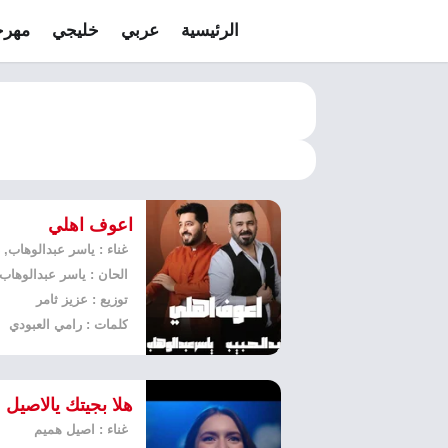
الرئيسية
عربي
خليجي
مهرج
اعوف اهلي
الحان : ياسر عبدالوهاب
توزيع : عزيز ثامر
كلمات : رامي العبودي
هلا بجيتك يالاصيل
غناء : اصيل هميم