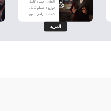
الحان : حسام كامل
توزيع : حسام كامل
كلمات : رامي العبودي
المزيد