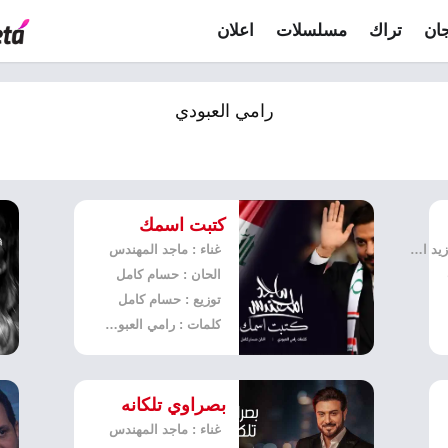
ان
تراك
مسلسلات
اعلان
رامي العبودي
كتبت اسمك
غناء : ياسر عبدالوهاب, زيد الحبيب
غناء : ماجد المهندس
الحان : حسام كامل
توزيع : حسام كامل
كلمات : رامي العبودي
بصراوي تلكانه
غناء : ماجد المهندس