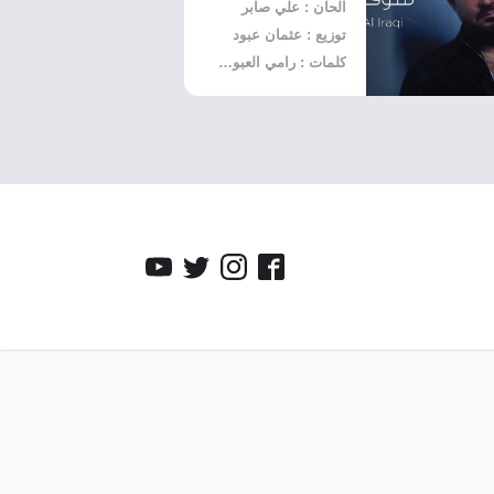
الحان : علي صابر
توزيع : عثمان عبود
كلمات : رامي العبودي