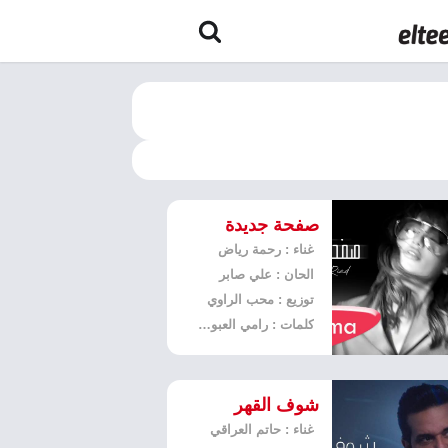
صفحة جديدة
غناء : رحمة رياض
الحان : علي صابر
توزيع : محب الراوي
كلمات : رامي العبودي
شوف القهر
غناء : حاتم العراقي