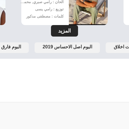
الحان : رامي صبري, محمد علي
توزيع : رامي يسى
كلمات : مصطفى مدكور
المزيد
ات اخلاق
البوم اصل الاحساس 2019
البوم فارق مع