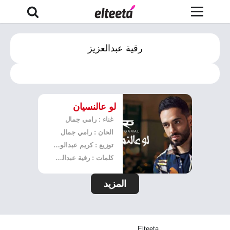
رقية عبدالعزيز
لو عالنسيان
غناء : رامي جمال
الحان : رامي جمال
توزيع : كريم عبدالوهاب
كلمات : رقية عبدالعزيز
المزيد
Elteeta