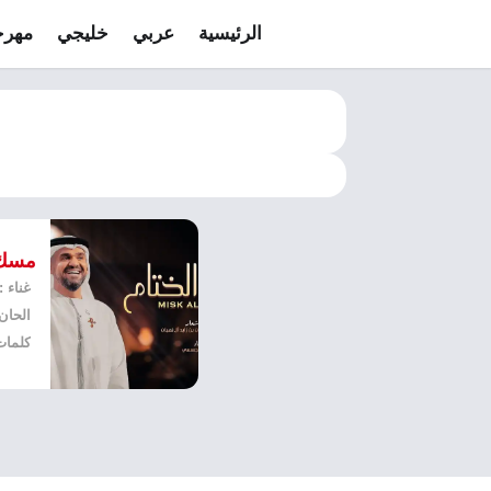
الرئيسية
عربي
خليجي
مهرج
مسك 
غناء 
الحان 