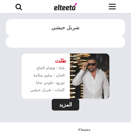
شربل حبشي
طلت
غناء : هشام الحاج
الحان : سليم سلامة
توزيع : طوني سابا
كلمات : شربل حبشي
المزيد
Elteeta