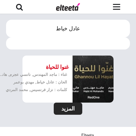
عادل خياط
غنوا للحياة
غناء : ماجد المهندس, نانسي عجرم, هاني شاكر
الحان : عادل خياط, مهدي بوعمر
كلمات : نزار فرنسيس, محمد المردي
المزيد
Elteeta