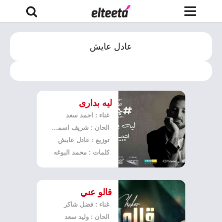
عادل عايش
ليه بدارى
غناء : احمد سعد
الحان : شريف اسماعيل
توزيع : عادل عايش
كلمات : محمد البوغه
قالو عني
غناء : فضل شاكر
الحان : وليد سعد