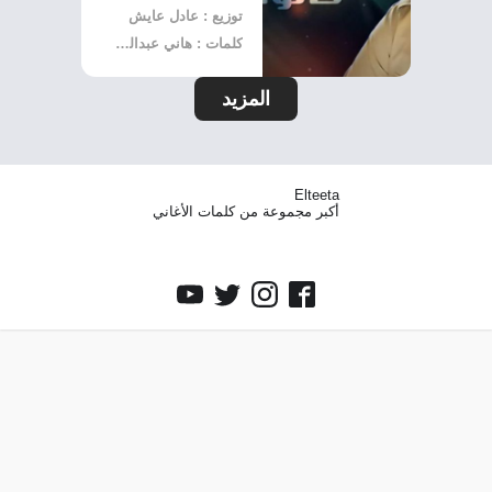
توزيع : عادل عايش
كلمات : هاني عبدالكريم
المزيد
Elteeta
أكبر مجموعة من كلمات الأغاني