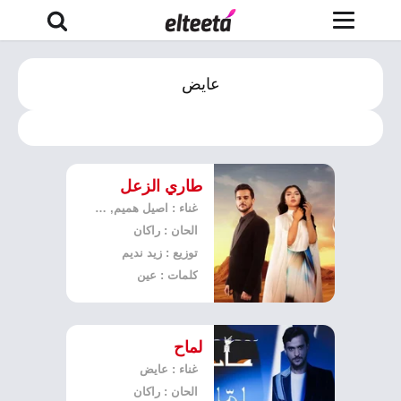
عايض
طاري الزعل
غناء : اصيل هميم, عايض
الحان : راكان
توزيع : زيد نديم
كلمات : عين
لماح
غناء : عايض
الحان : راكان