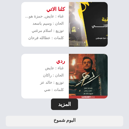
كلنا الاتي
غناء : عايض, حمزة هوساوي
الحان : وسيم باسعد
توزيع : اسلام مرغني
كلمات : عطالله فرحان
ردي
غناء : عايض
الحان : راكان
توزيع : خالد عز
كلمات : ضي
المزيد
البوم شموخ