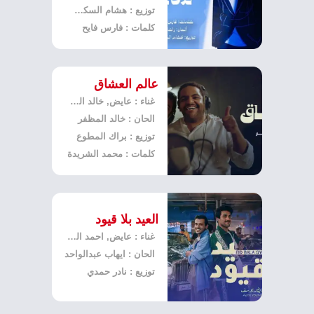
توزيع : هشام السكران
كلمات : فارس فايح
عالم العشاق
غناء : عايض, خالد المظفر
الحان : خالد المظفر
توزيع : براك المطوع
كلمات : محمد الشريدة
العيد بلا قيود
غناء : عايض, احمد الخزينة
الحان : ايهاب عبدالواحد
توزيع : نادر حمدي