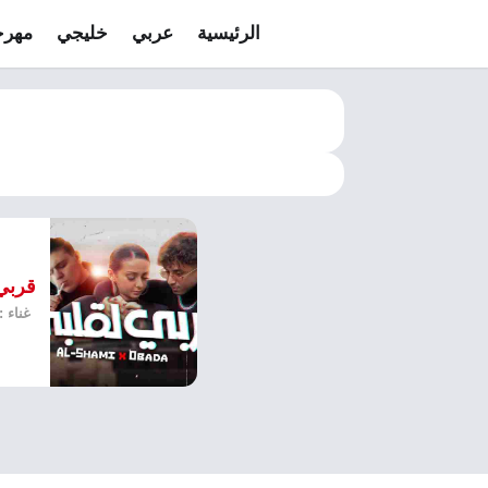
الرئيسية
عربي
خليجي
مهرج
قربي
غناء 