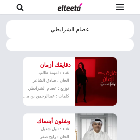
عصام الشرايطي
دقايقك أزمان
غناء : اميمة طالب
الحان : صادق الشاعر
توزيع : عصام الشرايطي
كلمات : عبدالرحمن بن مساعد
وشلون أبنساك
غناء : نبيل شعيل
الحان : رابح صقر