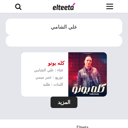
علي الشامي
كله بونو
غناء : علي الشامي
توزيع : عمر ميمي
كلمات : طلبه
المزيد
Elteeta