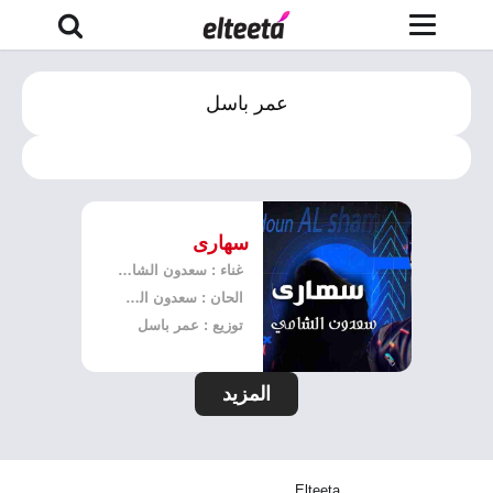
عمر باسل
سهارى
غناء : سعدون الشامي
الحان : سعدون الشامي
توزيع : عمر باسل
المزيد
Elteeta