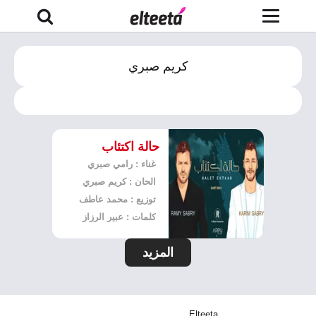
كريم صبري
حالة اكتئاب
غناء : رامي صبري
الحان : كريم صبري
توزيع : محمد عاطف
كلمات : عبير الرزاز
المزيد
Elteeta