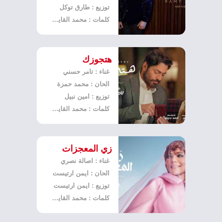
توزيع : طارق توكل
كلمات : محمد القاياتي
هتجوزك
غناء : تامر حسني
الحان : محمد حمزة
توزيع : امين نبيل
كلمات : محمد القاياتي
زي المعجزات
غناء : اصالة نصري
الحان : ايمن ارتيست
توزيع : ايمن ارتيست
كلمات : محمد القاياتي