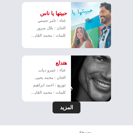
حبيتها يا ناس
غناء : تامر حسني
الحان : بلال سرور
كلمات : محمد القاياتي
هتدلع
غناء : عمرو دياب
الحان : محمد يحيى
توزيع : احمد ابراهيم
كلمات : محمد القاياتي
المزيد