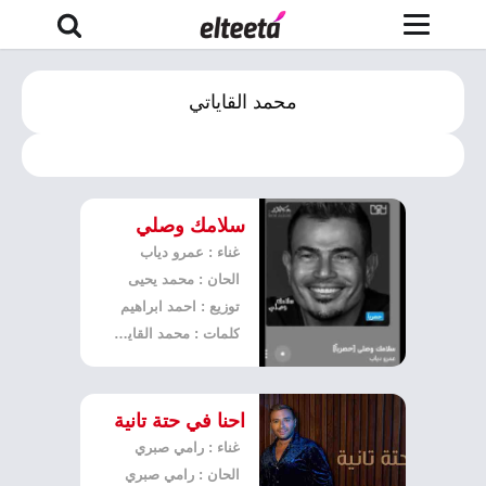
محمد القاياتي
سلامك وصلي
غناء : عمرو دياب
الحان : محمد يحيى
توزيع : احمد ابراهيم
كلمات : محمد القاياتي
احنا في حتة تانية
غناء : رامي صبري
الحان : رامي صبري