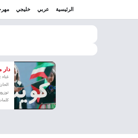
الرئيسية
عربي
خليجي
مهرج
دار 
غناء 
الحان 
توزيع 