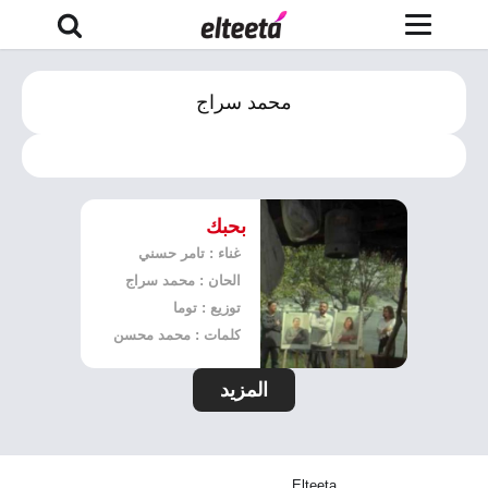
محمد سراج
بحبك
غناء : تامر حسني
الحان : محمد سراج
توزيع : توما
كلمات : محمد محسن
المزيد
Elteeta