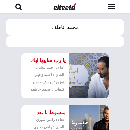
محمد عاطف
يا رب سايبها ليك
غناء : احمد بتشان
الحان : احمد زعيم
توزيع : يوسف حسين
كلمات : محمد عاطف
مبسوط يا بعد
غناء : رامي صبري
الحان : رامي صبري