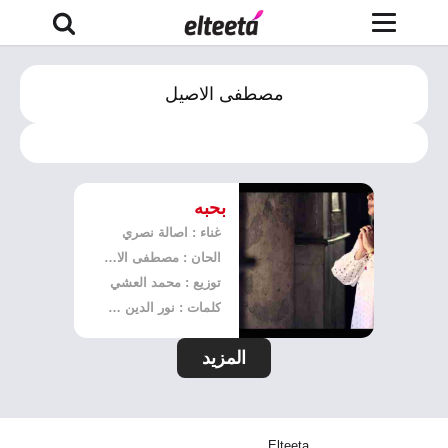
مصطفى الاصيل
بحبه
غناء : اصالة نصري
الحان : مصطفى الاصيل
توزيع : محمد العشي
كلمات : نور الدين محمد
المزيد
Elteeta