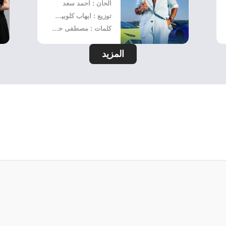
الحان : احمد سعد
توزيع : ايهاب كلوبيكس
كلمات : مصطفى حدوتة
المزيد