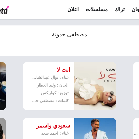
ان
تراك
مسلسلات
اعلان
مصطفى حدوتة
انت لا
غناء : نوال عبدالشافي
الحان : وليد العطار
توزيع : كولبيكس
كلمات : مصطفى حدوتة
سعودي واسمر
غناء : مسلم - مصطفى, بوسي
غناء : احمد سعد