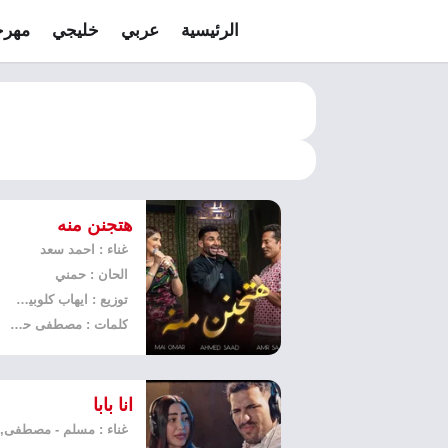
الرئيسية
عربي
خليجي
مهرج
هتجنن منه
غناء : احمد سعد
الحان : حمني
توزيع : ايهاب كلوبيكس
كلمات : مصطفى حدوتة
انا بابا