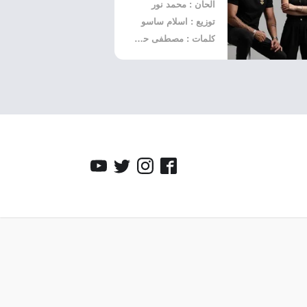
الحان : محمد نور
توزيع : اسلام ساسو
كلمات : مصطفى حدوتة