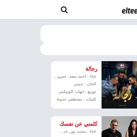
رجالة
غناء : احمد سعد, عمرو سعد
الحان : حمني
توزيع : ايهاب كلوبيكس
كلمات : مصطفى حدوتة
كلمني عن نفسك
غناء : محمد نور, حبيبة