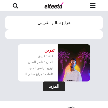
هزاع سالم القريني
تدرين
غناء : عايض
الحان : ناصر الصالح
توزيع : ياسر الماجد
كلمات : هزاع سالم القريني
المزيد
Elteeta