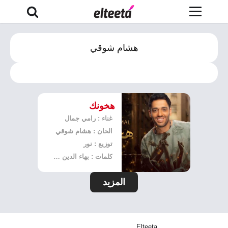
هشام شوقي
هخونك
غناء : رامي جمال
الحان : هشام شوقي
توزيع : نور
كلمات : بهاء الدين محمد
المزيد
Elteeta