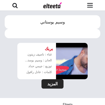
وسيم بوستاني
بربك
غناء : ناصيف زيتون
الحان : وسيم بوستاني
توزيع : جيمي حداد
كلمات : عادل رافول
المزيد
Elteeta